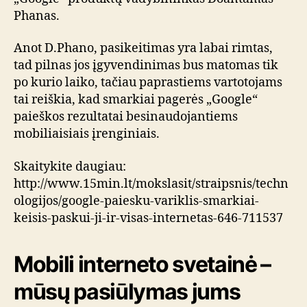
Phanas.
Anot D.Phano, pasikeitimas yra labai rimtas,
tad pilnas jos įgyvendinimas bus matomas tik
po kurio laiko, tačiau paprastiems vartotojams
tai reiškia, kad smarkiai pagerės „Google“
paieškos rezultatai besinaudojantiems
mobiliaisiais įrenginiais.
Skaitykite daugiau:
http://www.15min.lt/mokslasit/straipsnis/techn
ologijos/google-paiesku-variklis-smarkiai-
keisis-paskui-ji-ir-visas-internetas-646-711537
Mobili interneto svetainė –
mūsų pasiūlymas jums