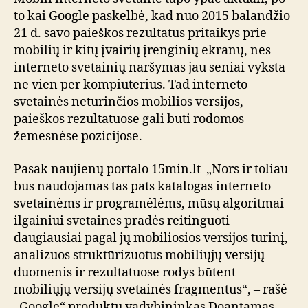
to kai Google paskelbė, kad nuo 2015 balandžio
21 d. savo paieškos rezultatus pritaikys prie
mobilių ir kitų įvairių įrenginių ekranų, nes
interneto svetainių naršymas jau seniai vyksta
ne vien per kompiuterius. Tad interneto
svetainės neturinčios mobilios versijos,
paieškos rezultatuose gali būti rodomos
žemesnėse pozicijose.
Pasak naujienų portalo 15min.lt „Nors ir toliau
bus naudojamas tas pats katalogas interneto
svetainėms ir programėlėms, mūsų algoritmai
ilgainiui svetaines pradės reitinguoti
daugiausiai pagal jų mobiliosios versijos turinį,
analizuos struktūrizuotus mobiliųjų versijų
duomenis ir rezultatuose rodys būtent
mobiliųjų versijų svetainės fragmentus“, – rašė
„Google“ produktų vadybininkas Doantamas