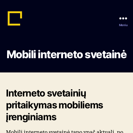
Meniu
Reklamos
studija
-
Epalete
Mobili interneto svetainė
Interneto svetainių
pritaikymas mobiliems
įrenginiams
Mobili interneto svetainė tapo ypač aktuali, po